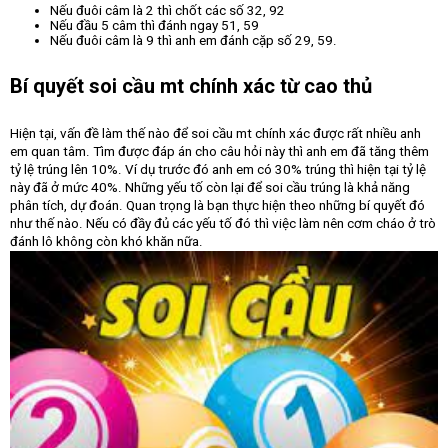
Nếu đuôi câm là 2 thì chốt các số 32, 92
Nếu đầu 5 câm thì đánh ngay 51, 59
Nếu đuôi câm là 9 thì anh em đánh cặp số 29, 59.
Bí quyết soi cầu mt chính xác từ cao thủ
Hiện tại, vấn đề làm thế nào để soi cầu mt chính xác được rất nhiều anh
em quan tâm. Tìm được đáp án cho câu hỏi này thì anh em đã tăng thêm
tỷ lệ trúng lên 10%. Ví dụ trước đó anh em có 30% trúng thì hiện tại tỷ lệ
này đã ở mức 40%. Những yếu tố còn lại để soi cầu trúng là khả năng
phân tích, dự đoán. Quan trọng là bạn thực hiện theo những bí quyết đó
như thế nào. Nếu có đầy đủ các yếu tố đó thì việc làm nên cơm cháo ở trò
đánh lô không còn khó khăn nữa.