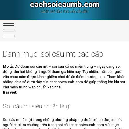
Skip
cachsoicaumb.com
to
content
cách soi cầu mb siêu chuẩn
Danh mục:
soi cầu mt cao cấp
Mô tả:
Dự đoán soi cầu mt – soi cầu xổ số miền trung – ngày càng sôi
động, thu hút không ít người tham gia hiện nay. Tuy nhiên, một số người
vẫn chưa nắm được kinh nghiệm chơi để ăn điểm thưởng cao. Tham khảo
những chia sẻ dưới đây của cachsoicaumb.com để giúp thắng lớn khi soi
cầu miền trung wap chuẩn xác nhé!
Bài viết:
Soi cầu mt siêu chuẩn là gì
Soi cầu mt là một trong những phương pháp dự đoán xổ số được nhiều
người chơi ưa chuộng trên trang soi cầu cachsoicaumb.com Với mục