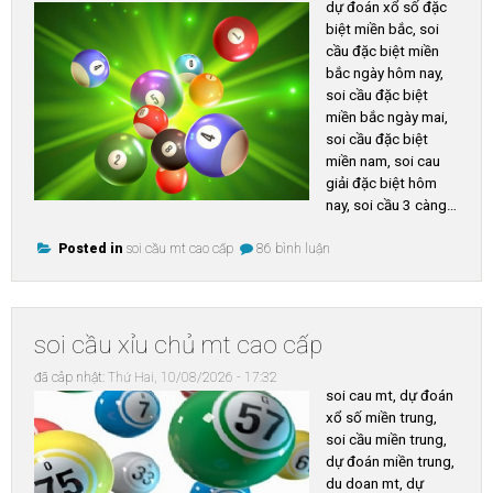
dự đoán xổ số đặc
biệt miền bắc, soi
cầu đặc biệt miền
bắc ngày hôm nay,
soi cầu đặc biệt
miền bắc ngày mai,
soi cầu đặc biệt
miền nam, soi cau
giải đặc biệt hôm
nay, soi cầu 3 càng…
ở
Posted in
soi cầu mt cao cấp
86 bình luận
soi
cầu
đầu
đuôi
đặc
soi cầu xỉu chủ mt cao cấp
biệt
mt
cao
đã câp nhật:
Thứ Hai, 10/08/2026 - 17:32
cấp
soi cau mt, dự đoán
xổ số miền trung,
soi cầu miền trung,
dự đoán miền trung,
du doan mt, dự