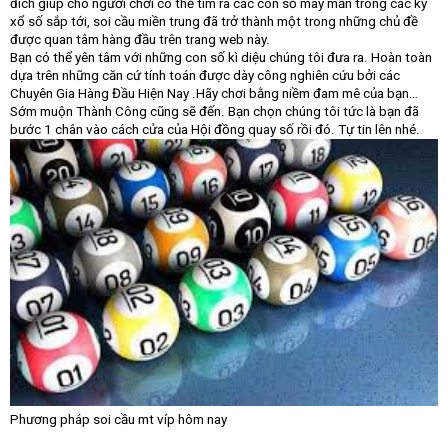
đích giúp cho người chơi có thể tìm ra các con số may mắn trong các kỳ
xổ số sắp tới, soi cầu miền trung đã trở thành một trong những chủ đề
được quan tâm hàng đầu trên trang web này.
Bạn có thể yên tâm với những con số kì diệu chúng tôi đưa ra. Hoàn toàn
dựa trên những căn cứ tính toán được dày công nghiên cứu bởi các
Chuyên Gia Hàng Đầu Hiện Nay .Hãy chơi bằng niềm đam mê của bạn…
Sớm muộn Thành Công cũng sẽ đến. Bạn chọn chúng tôi tức là bạn đã
bước 1 chân vào cách cửa của Hội đồng quay số rồi đó. Tự tin lên nhé.
Phương pháp soi cầu mt víp hôm nay