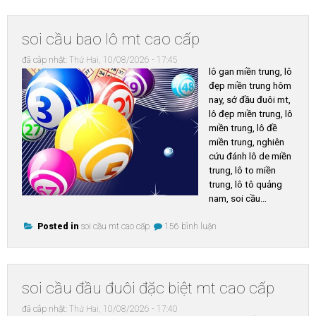
đầu
đuôi
giải
soi cầu bao lô mt cao cấp
8
mt
cao
đã câp nhật:
Thứ Hai, 10/08/2026 - 17:45
cấp
lô gan miền trung, lô
đẹp miền trung hôm
nay, sớ đầu đuôi mt,
lô đẹp miền trung, lô
miền trung, lô đề
miền trung, nghiên
cứu đánh lô de miền
trung, lô to miền
trung, lô tô quảng
nam, soi cầu…
ở
Posted in
soi cầu mt cao cấp
156 bình luận
soi
cầu
bao
lô
mt
soi cầu đầu đuôi đặc biệt mt cao cấp
cao
cấp
đã câp nhật:
Thứ Hai, 10/08/2026 - 17:40