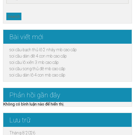
cao
cấp
Search
Bài viết mới
soi cầu bạch thủ lô 2 nháy mb cao cấp
soi cầu dàn đề 4 con mb cao cấp
soi cầu lô xiên 3 mb cao cấp
soi cầu song thủ đề mb cao cấp
soi cầu dàn lô 4 con mb cao cấp
Phản hồi gần đây
Không có bình luận nào để hiển thị.
Lưu trữ
Tháng 8 2026