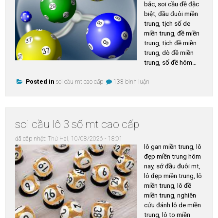
bắc, soi cầu đề đặc
biệt, đầu đuôi miền
trung, tịch số de
miền trung, đề miền
trung, tịch đề miền
trung, dò đề miền
trung, số đề hôm…
ở
Posted in
soi cầu mt cao cấp
133 bình luận
soi
cầu
đặc
biệt
mt
soi cầu lô 3 số mt cao cấp
cao
cấp
đã câp nhật:
Thứ Hai, 10/08/2026 - 18:01
lô gan miền trung, lô
đẹp miền trung hôm
nay, sớ đầu đuôi mt,
lô đẹp miền trung, lô
miền trung, lô đề
miền trung, nghiên
cứu đánh lô de miền
trung, lô to miền