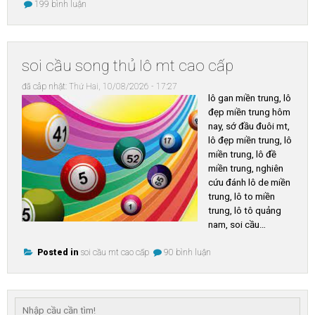
ở
199 bình luận
soi
cầu
xỉu
chủ
mt
soi cầu song thủ lô mt cao cấp
cao
cấp
đã câp nhật:
Thứ Hai, 10/08/2026 - 17:27
lô gan miền trung, lô
đẹp miền trung hôm
nay, sớ đầu đuôi mt,
lô đẹp miền trung, lô
miền trung, lô đề
miền trung, nghiên
cứu đánh lô de miền
trung, lô to miền
trung, lô tô quảng
nam, soi cầu…
ở
Posted in
soi cầu mt cao cấp
90 bình luận
soi
cầu
song
thủ
lô
mt