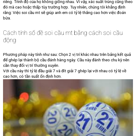
riêng. Trình độ của họ không giống nhau. Vì vậy, xác suất trúng cũng theo
đó mà cao hoặc thấp tùy trường hợp. Tuy nhiên, chúng tôi khẳng định
rằng: Việc soi cầu mt sẽ giúp anh em có tỷ lệ thắng cao hơn việc đoán
bừa.
Cách tính số đề soi cầu mt bằng cách soi cầu
động
Phương pháp này tính như sau: Chọn 2 vị trí khác nhau trên bảng kết quả
để ghép lại thành bộ cầu đánh hàng ngày. Cầu này đánh theo chu kỳ nên
cần thay đổi vị trí thường xuyên.
Với cầu này thì tỷ lệ đầu giải 7 và đít giải 7 ghép lại với nhau có tỷ lệ về
cao hơn, có tần suất ổn định hơn.