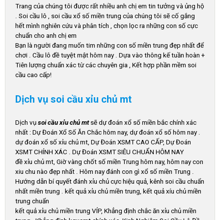
Trang của chúng tôi được rất nhiều anh chị em tin tưởng và ủng hộ
. Soi cầu lô , soi cầu xổ số miền trung của chúng tôi sẽ cố gắng
hết mình nghiên cứu và phân tích , chọn lọc ra những con số cực
chuẩn cho anh chị em
Bạn là người đang muốn tim những con số miền trung đẹp nhất để
chơi . Cầu lô đề tuyệt mật hôm nay . Dựa vào thông kế tuần hoàn +
Tiên lượng chuẩn xác từ các chuyên gia , Kết hợp phần mềm soi
cầu cao cấp!
Dịch vụ soi cầu xỉu chủ mt
Dịch vụ
soi cầu xỉu chủ mt
sẽ dự đoán xổ số miền bắc chính xác
nhất : Dự Đoán Xổ Số Ăn Chắc hôm nay, dự đoán xổ số hôm nay .
dự đoán xổ số xỉu chủ mt, Dự Đoán XSMT CAO CẤP, Dự Đoán
XSMT CHÍNH XÁC . Dự Đoán XSMT SIÊU CHUẨN HÔM NAY
đề xỉu chủ mt, Giờ vàng chốt số miền Trung hôm nay, hôm nay con
xiu chu nào đẹp nhất . Hôm nay đánh con gì xổ số miền Trung .
Hướng dẫn bí quyết đánh xỉu chủ cực hiệu quả, kênh soi cầu chuẩn
nhất miền trung . kết quả xỉu chủ miền trung, kết quả xíu chủ miền
trung chuẩn
kết quả xỉu chủ miền trung VÍP, Khẳng định chắc ăn xỉu chủ miền