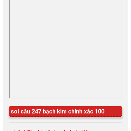
soi cầu 247 bạch kim chính xác 100