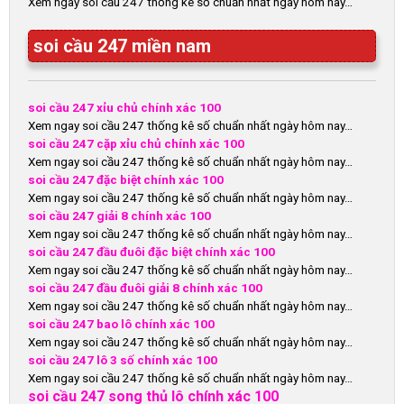
Xem ngay soi cầu 247 thống kê số chuẩn nhất ngày hôm nay…
soi cầu 247 miền nam
soi cầu 247 xỉu chủ chính xác 100
Xem ngay soi cầu 247 thống kê số chuẩn nhất ngày hôm nay…
soi cầu 247 cặp xỉu chủ chính xác 100
Xem ngay soi cầu 247 thống kê số chuẩn nhất ngày hôm nay…
soi cầu 247 đặc biệt chính xác 100
Xem ngay soi cầu 247 thống kê số chuẩn nhất ngày hôm nay…
soi cầu 247 giải 8 chính xác 100
Xem ngay soi cầu 247 thống kê số chuẩn nhất ngày hôm nay…
soi cầu 247 đầu đuôi đặc biệt chính xác 100
Xem ngay soi cầu 247 thống kê số chuẩn nhất ngày hôm nay…
soi cầu 247 đầu đuôi giải 8 chính xác 100
Xem ngay soi cầu 247 thống kê số chuẩn nhất ngày hôm nay…
soi cầu 247 bao lô chính xác 100
Xem ngay soi cầu 247 thống kê số chuẩn nhất ngày hôm nay…
soi cầu 247 lô 3 số chính xác 100
Xem ngay soi cầu 247 thống kê số chuẩn nhất ngày hôm nay…
soi cầu 247 song thủ lô chính xác 100