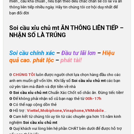
miền , cầu khá chuẩn , nếu bạn theo đều chắc chắn sẽ có lãi và ăn
thông liên tiếp nhiều ngày. Hãy tin chúng tôi cơ hội duy nhất để
bạn đổi đời
Soi cầu xỉu chủ mt
ĂN THÔNG LIÊN TIẾP –
NHẬN SỐ LÀ TRÚNG
Soi cầu chính xác
–
Đầu tư lãi lơn
–
Hiệu
quả cao. phát lộc
–
phát tài!
Θ
CHÚNG TÔI
luôn được người chơi lựa chọn hàng đầu cho các
anh em muốn gỡ vốn lớn. Khi lấy số
Soi cầu xỉu chủ mt
các bạn
cứ yên tâm mà đánh và đợi tiền về nhà
Θ
Soi cầu xỉu chủ mt
Chuẩn Xác Chốt số chắc ăn. Đừng tiếc tiền!
Θ
Để không phải nhận số cũ bạn nạp thẻ từ
00h-
17h
Θ
Có thể nạp cộng dồn thẻ
Θ
Hỗ trợ :
Viettel,Mobiphone,Vinaphone,VNMobile
…
Θ
Cam kết từ chúng tôi uy tín từ các chuyên gia hơn 15 năm kinh
nghiệm
Soi cầu xỉu chủ mt
Θ
Quý khách vui lòng liên hệ phần CHÁT bên dưới để được hỗ trợ