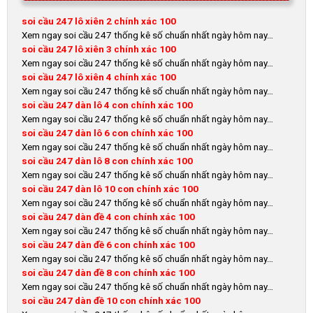
soi cầu 247 lô xiên 2 chính xác 100
Xem ngay soi cầu 247 thống kê số chuẩn nhất ngày hôm nay…
soi cầu 247 lô xiên 3 chính xác 100
Xem ngay soi cầu 247 thống kê số chuẩn nhất ngày hôm nay…
soi cầu 247 lô xiên 4 chính xác 100
Xem ngay soi cầu 247 thống kê số chuẩn nhất ngày hôm nay…
soi cầu 247 dàn lô 4 con chính xác 100
Xem ngay soi cầu 247 thống kê số chuẩn nhất ngày hôm nay…
soi cầu 247 dàn lô 6 con chính xác 100
Xem ngay soi cầu 247 thống kê số chuẩn nhất ngày hôm nay…
soi cầu 247 dàn lô 8 con chính xác 100
Xem ngay soi cầu 247 thống kê số chuẩn nhất ngày hôm nay…
soi cầu 247 dàn lô 10 con chính xác 100
Xem ngay soi cầu 247 thống kê số chuẩn nhất ngày hôm nay…
soi cầu 247 dàn đề 4 con chính xác 100
Xem ngay soi cầu 247 thống kê số chuẩn nhất ngày hôm nay…
soi cầu 247 dàn đề 6 con chính xác 100
Xem ngay soi cầu 247 thống kê số chuẩn nhất ngày hôm nay…
soi cầu 247 dàn đề 8 con chính xác 100
Xem ngay soi cầu 247 thống kê số chuẩn nhất ngày hôm nay…
soi cầu 247 dàn đề 10 con chính xác 100