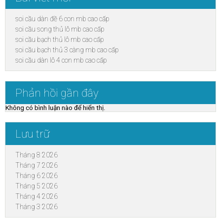
soi cầu dàn đề 6 con mb cao cấp
soi cầu song thủ lô mb cao cấp
soi cầu bạch thủ lô mb cao cấp
soi cầu bạch thủ 3 càng mb cao cấp
soi cầu dàn lô 4 con mb cao cấp
Phản hồi gần đây
Không có bình luận nào để hiển thị.
Lưu trữ
Tháng 8 2026
Tháng 7 2026
Tháng 6 2026
Tháng 5 2026
Tháng 4 2026
Tháng 3 2026