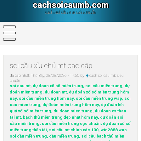
Skip
cachsoicaumb.com
to
content
cách soi cầu mb siêu chuẩn
soi cầu xỉu chủ mt cao cấp
đã câp nhật:
Thứ Bảy, 08/08/2026 - 17:56
by
cách soi cầu mb siêu
chuẩn
soi cau mt, dự đoán xổ số miền trung, soi cầu miền trung, dự
đoán miền trung, du doan mt, dự đoán xổ số miền trung hôm
nay, soi cầu miền trung hôm nay, soi cầu miền trung wap, soi
cau mien trung, dự đoán miền trung hôm nay, dự đoán kết
quả xổ số miền trung, du doan mien trung, du doan xs than
tai mt, bạch thủ miền trung đẹp nhất hôm nay, dự đoán soi
cầu miền trung, soi cầu miền trung cực chuẩn, dự đoán xổ số
miền trung thần tài, soi cầu mt chính xác 100, win2888 wap
soi cầu miền trung, cầu miền trung, soi cầu bạch thủ miền