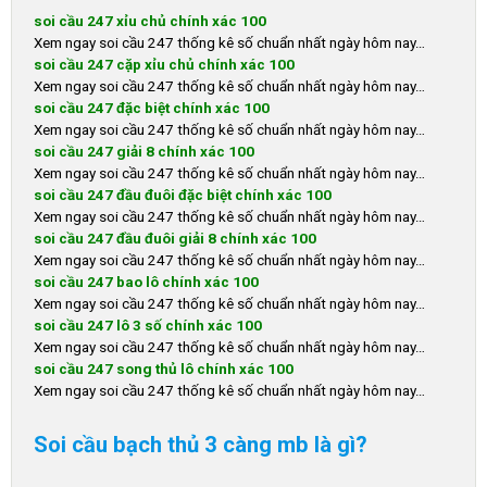
soi cầu 247 xỉu chủ chính xác 100
Xem ngay soi cầu 247 thống kê số chuẩn nhất ngày hôm nay…
soi cầu 247 cặp xỉu chủ chính xác 100
Xem ngay soi cầu 247 thống kê số chuẩn nhất ngày hôm nay…
soi cầu 247 đặc biệt chính xác 100
Xem ngay soi cầu 247 thống kê số chuẩn nhất ngày hôm nay…
soi cầu 247 giải 8 chính xác 100
Xem ngay soi cầu 247 thống kê số chuẩn nhất ngày hôm nay…
soi cầu 247 đầu đuôi đặc biệt chính xác 100
Xem ngay soi cầu 247 thống kê số chuẩn nhất ngày hôm nay…
soi cầu 247 đầu đuôi giải 8 chính xác 100
Xem ngay soi cầu 247 thống kê số chuẩn nhất ngày hôm nay…
soi cầu 247 bao lô chính xác 100
Xem ngay soi cầu 247 thống kê số chuẩn nhất ngày hôm nay…
soi cầu 247 lô 3 số chính xác 100
Xem ngay soi cầu 247 thống kê số chuẩn nhất ngày hôm nay…
soi cầu 247 song thủ lô chính xác 100
Xem ngay soi cầu 247 thống kê số chuẩn nhất ngày hôm nay…
Soi cầu bạch thủ 3 càng mb là gì?