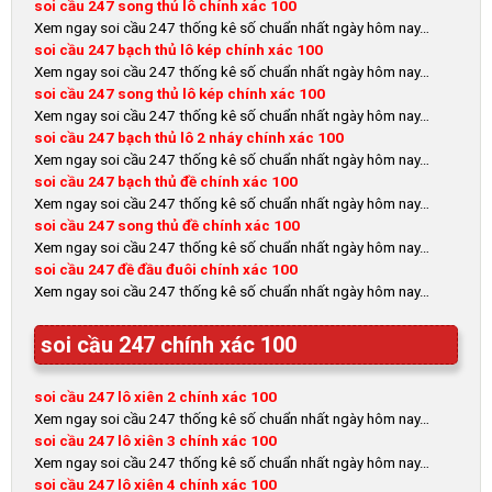
soi cầu 247 song thủ lô chính xác 100
Xem ngay soi cầu 247 thống kê số chuẩn nhất ngày hôm nay…
soi cầu 247 bạch thủ lô kép chính xác 100
Xem ngay soi cầu 247 thống kê số chuẩn nhất ngày hôm nay…
soi cầu 247 song thủ lô kép chính xác 100
Xem ngay soi cầu 247 thống kê số chuẩn nhất ngày hôm nay…
soi cầu 247 bạch thủ lô 2 nháy chính xác 100
Xem ngay soi cầu 247 thống kê số chuẩn nhất ngày hôm nay…
soi cầu 247 bạch thủ đề chính xác 100
Xem ngay soi cầu 247 thống kê số chuẩn nhất ngày hôm nay…
soi cầu 247 song thủ đề chính xác 100
Xem ngay soi cầu 247 thống kê số chuẩn nhất ngày hôm nay…
soi cầu 247 đề đầu đuôi chính xác 100
Xem ngay soi cầu 247 thống kê số chuẩn nhất ngày hôm nay…
soi cầu 247 chính xác 100
soi cầu 247 lô xiên 2 chính xác 100
Xem ngay soi cầu 247 thống kê số chuẩn nhất ngày hôm nay…
soi cầu 247 lô xiên 3 chính xác 100
Xem ngay soi cầu 247 thống kê số chuẩn nhất ngày hôm nay…
soi cầu 247 lô xiên 4 chính xác 100