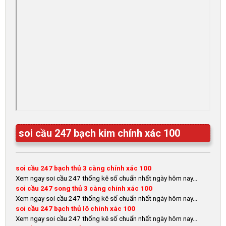
soi cầu 247 bạch kim chính xác 100
soi cầu 247 bạch thủ 3 càng chính xác 100
Xem ngay soi cầu 247 thống kê số chuẩn nhất ngày hôm nay…
soi cầu 247 song thủ 3 càng chính xác 100
Xem ngay soi cầu 247 thống kê số chuẩn nhất ngày hôm nay…
soi cầu 247 bạch thủ lô chính xác 100
Xem ngay soi cầu 247 thống kê số chuẩn nhất ngày hôm nay…