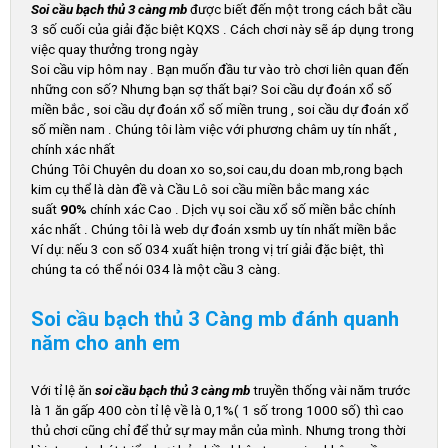
Soi cầu bạch thủ 3 càng mb
được biết đến một trong cách bắt cầu
3 số cuối của giải đặc biệt KQXS . Cách chơi này sẽ áp dụng trong
việc quay thưởng trong ngày
Soi cầu vip hôm nay . Bạn muốn đầu tư vào trò chơi liên quan đến
những con số? Nhưng bạn sợ thất bại? Soi cầu dự đoán xổ số
miền bắc , soi cầu dự đoán xổ số miền trung , soi cầu dự đoán xổ
số miền nam . Chúng tôi làm việc với phương châm uy tín nhất ,
chính xác nhất
Chúng Tôi Chuyên du doan xo so,soi cau,du doan mb,rong bạch
kim cụ thể là dàn đề và Cầu Lô soi cầu miền bắc mang xác
suất
90%
chính xác Cao . Dịch vụ soi cầu xổ số miền bắc chính
xác nhất . Chúng tôi là web dự đoán xsmb uy tín nhất miền bắc
Ví dụ: nếu 3 con số 034 xuất hiện trong vị trí giải đặc biệt, thì
chúng ta có thể nói 034 là một cầu 3 càng.
Soi cầu bạch thủ 3 Càng mb đánh quanh
năm cho anh em
Với tỉ lệ ăn
soi cầu bạch thủ 3 càng mb
truyền thống vài năm trước
là 1 ăn gấp 400 còn tỉ lệ về là 0,1%( 1 số trong 1000 số) thì cao
thủ chơi cũng chỉ để thử sự may mắn của mình. Nhưng trong thời