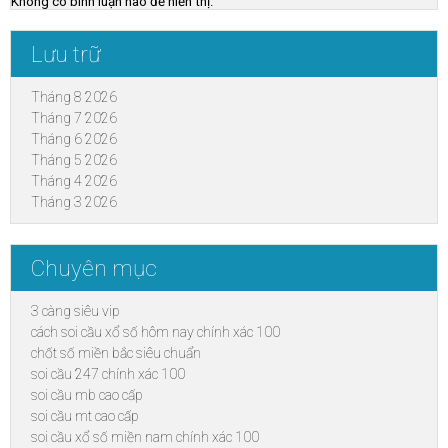
Không có bình luận nào để hiển thị.
Lưu trữ
Tháng 8 2026
Tháng 7 2026
Tháng 6 2026
Tháng 5 2026
Tháng 4 2026
Tháng 3 2026
Chuyên mục
3 càng siêu vip
cách soi cầu xổ số hôm nay chính xác 100
chốt số miền bắc siêu chuẩn
soi cầu 247 chính xác 100
soi cầu mb cao cấp
soi cầu mt cao cấp
soi cầu xổ số miền nam chính xác 100