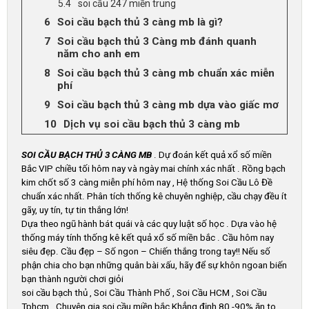
soi cầu 247 miền trung
Soi cầu bạch thủ 3 càng mb là gì?
Soi cầu bạch thủ 3 Càng mb đánh quanh
năm cho anh em
Soi cầu bạch thủ 3 càng mb chuẩn xác miễn
phí
Soi cầu bạch thủ 3 càng mb dựa vào giấc mơ
Dịch vụ soi cầu bạch thủ 3 càng mb
SOI CẦU BẠCH THỦ 3 CÀNG MB
. Dự đoán kết quả xổ số miền
Bắc VIP chiều tối hôm nay và ngày mai chính xác nhất . Rồng bạch
kim chốt số 3 càng miễn phí hôm nay , Hệ thống Soi Cầu Lô Đề
chuẩn xác nhất. Phân tích thống kê chuyên nghiệp, cầu chạy đều ít
gãy, uy tín, tự tin thắng lớn!
Dựa theo ngũ hành bát quái và các quy luật số học . Dựa vào hệ
thống máy tính thống kê kết quả xổ số miền bắc . Cầu hôm nay
siêu đẹp. Cầu đẹp – Số ngon – Chiến thắng trong tay!! Nếu số
phận chia cho bạn những quân bài xấu, hãy để sự khôn ngoan biến
bạn thành người chơi giỏi
soi cầu bạch thủ , Soi Cầu Thành Phố , Soi Cầu HCM , Soi Cầu
Tphcm . Chuyên gia soi cầu miền bắc Khẳng định 80 -90% ăn to