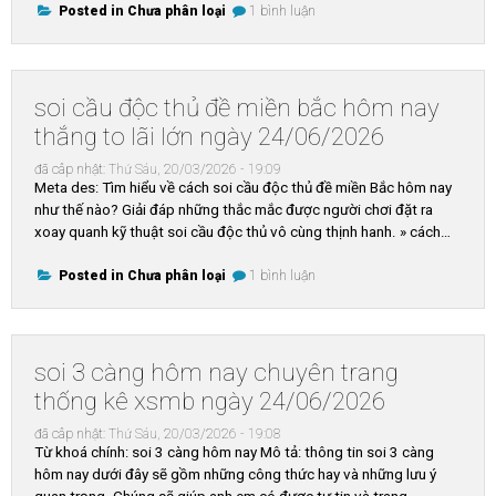
ở
Posted in Chưa phân loại
1 bình luận
soi
cầu
bạch
thủ
đề
soi cầu độc thủ đề miền bắc hôm nay
xsmb
hôm
thắng to lãi lớn ngày 24/06/2026
nay
nhanh
tay
đã câp nhật:
Thứ Sáu, 20/03/2026 - 19:09
chốt
Meta des: Tìm hiểu về cách soi cầu độc thủ đề miền Bắc hôm nay
số
như thế nào? Giải đáp những thắc mắc được người chơi đặt ra
ngày
24/06/2026
xoay quanh kỹ thuật soi cầu độc thủ vô cùng thịnh hanh. » cách…
ở
Posted in Chưa phân loại
1 bình luận
soi
cầu
độc
thủ
đề
soi 3 càng hôm nay chuyên trang
miền
bắc
thống kê xsmb ngày 24/06/2026
hôm
nay
thắng
đã câp nhật:
Thứ Sáu, 20/03/2026 - 19:08
to
Từ khoá chính: soi 3 càng hôm nay Mô tả: thông tin soi 3 càng
lãi
hôm nay dưới đây sẽ gồm những công thức hay và những lưu ý
lớn
ngày