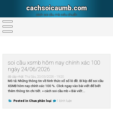
Skip
to
cachsoicaumb.com
content
cách soi cầu mb siêu chuẩn
soi cầu xsmb hôm nay chính xác 100
ngày 24/06/2026
đã câp nhật:
Thứ Sáu, 20/03/2026 - 19:20
Mô tả: Những thông tin về hình thức xổ số lô đề. Bí kíp để soi cầu
XSMB hôm nay chính xác 100 %. Click ngay vào bài viết để biết
thêm thông tin chi tiết. » cách soi cầu mb « Bài viết:…
ở
Posted in Chưa phân loại
1 bình luận
soi
cầu
xsmb