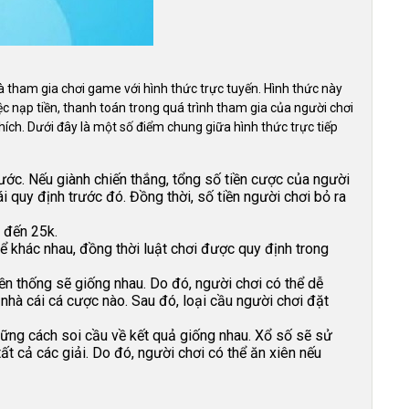
 tham gia chơi game với hình thức trực tuyến. Hình thức này
việc nạp tiền, thanh toán trong quá trình tham gia của người chơi
thích. Dưới đây là một số điểm chung giữa hình thức trực tiếp
rước. Nếu giành chiến thắng, tổng số tiền cược của người
 quy định trước đó. Đồng thời, số tiền người chơi bỏ ra
 đến 25k.
hể khác nhau, đồng thời luật chơi được quy định trong
ền thống sẽ giống nhau. Do đó, người chơi có thể dễ
nhà cái cá cược nào. Sau đó, loại cầu người chơi đặt
hững cách soi cầu về kết quả giống nhau. Xổ số sẽ sử
ất cả các giải. Do đó, người chơi có thể ăn xiên nếu