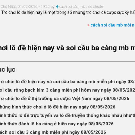
:
Chủ Nhật, 01/02/2026 - 19:20
by
cách soi cầu mb siêu chuẩn
: Trò chơi lô đề hiện nay là một trong số những trò chơi cá cược cực kỳ 
»
cách soi cầu mb mỗi 
hơi lô đề hiện nay và soi cầu ba càng mb
c lục
rò chơi lô đề hiện nay và soi cầu ba càng mb miễn phí ngày 08
oi cầu rồng bạch kim 3 càng miễn phí hôm nay ngày 08/05/20
rò chơi lô đề ở thị trường cá cược Việt Nam ngày 08/05/2026
hững hình thức chơi ở lô đề hiện nay ngày 08/05/2026
ình thức lô đề trực tuyến và lô đề truyền thống khác nhau như
ình thức đánh lô ba càng ở hiện nay ngày 08/05/2026
ách soi cầu 3 càng mb miễn phí ngày 08/05/2026