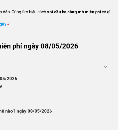
hấp dẫn. Cùng tìm hiểu cách
soi cầu ba càng mb miễn phí
có gì
ngày
«
 miễn phí ngày 08/05/2026
/05/2026
26
 thế nào? ngày 08/05/2026