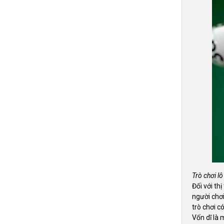
Trò chơi l
Đối với th
người chơi
trò chơi c
Vốn dĩ là 