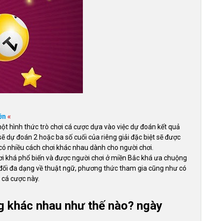
ớn
«
là một hình thức trò chơi cá cược dựa vào việc dự đoán kết quả
sẽ dự đoán 2 hoặc ba số cuối của riêng giải đặc biệt sẽ được
g có nhiều cách chơi khác nhau dành cho người chơi.
ò chơi khá phổ biến và được người chơi ở miền Bắc khá ưa chuộng
g đối đa dạng về thuật ngữ, phương thức tham gia cũng như có
 cá cược này.
ng khác nhau như thế nào? ngày