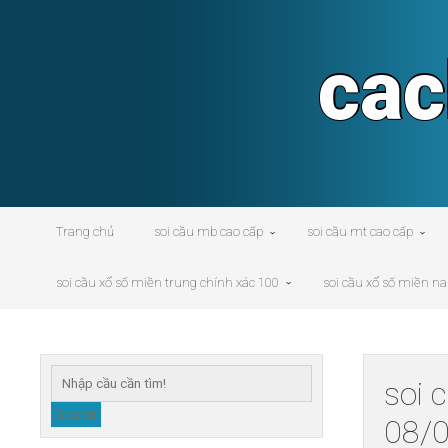
Skip
to
content
ca
Trang chủ
soi cầu mb cao cấp
soi cầu mt cao cấp
soi cầu xổ số miền trung chính xác 100
soi cầu xổ số miền n
soi 
Search
08/