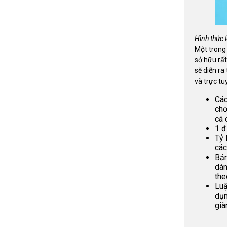
Hình thức 
Một trong 
sở hữu rất
sẽ diễn ra
và trực tu
Các
chơ
cá 
1 đ
Tỷ 
các
Bản
dàn
the
Luậ
dụn
già