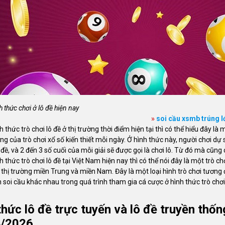
 thức chơi ở lô đề hiện nay
»
soi cầu xsmb trúng l
nh thức trò chơi lô đề ở thị trường thời điểm hiện tại thì có thể hiểu đây 
g của trò chơi xổ số kiến thiết mỗi ngày. Ở hình thức này, người chơi dự 
i đề, và 2 đến 3 số cuối của mỗi giải sẽ được gọi là chơi lô. Từ đó mà cũn
nh thức trò chơi lô đề tại Việt Nam hiện nay thì có thể nói đây là một tr
 thị trường miền Trung và miền Nam. Đây là một loại hình trò chơi tươn
 soi cầu khác nhau trong quá trình tham gia cá cược ở hình thức trò chơi
thức lô đề trực tuyến và lô đề truyền thố
4/2026