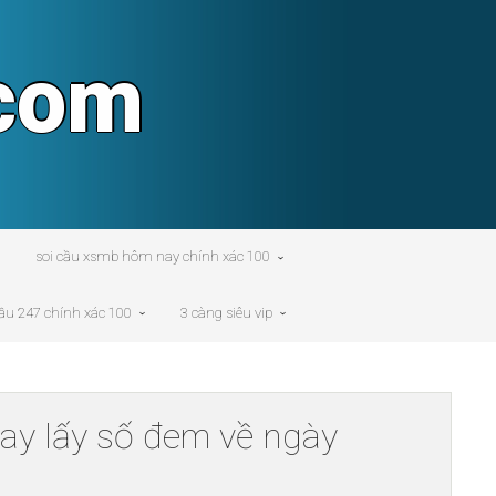
com
soi cầu xsmb hôm nay chính xác 100
cầu 247 chính xác 100
3 càng siêu vip
ay lấy số đem về ngày