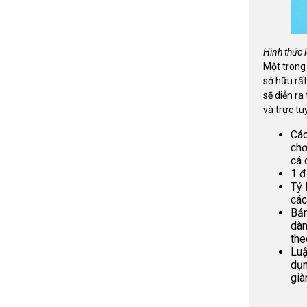
Hình thức 
Một trong 
sở hữu rất
sẽ diễn ra
và trực tu
Các
chơ
cá 
1 đ
Tỷ 
các
Bản
dàn
the
Luậ
dụn
già