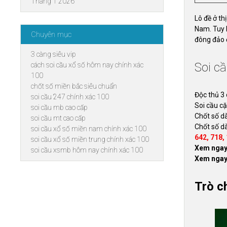
Tháng 1 2026
Lô đề ở th
Nam. Tuy l
Chuyên mục
đông đảo ở
3 càng siêu vip
Soi c
cách soi cầu xổ số hôm nay chính xác
100
chốt số miền bắc siêu chuẩn
Độc thủ 3
soi cầu 247 chính xác 100
Soi cầu c
soi cầu mb cao cấp
Chốt số dà
soi cầu mt cao cấp
Chốt số dà
soi cầu xổ số miền nam chính xác 100
642, 718,
soi cầu xổ số miền trung chính xác 100
Xem ngay 
soi cầu xsmb hôm nay chính xác 100
Xem ngay 
Trò c