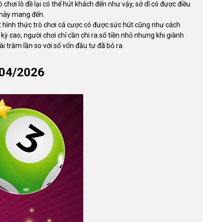
 chơi lô đề lại có thể hút khách đến như vậy, sở dĩ có được điều
c này mang đến.
ột hình thức trò chơi cá cược có được sức hút cũng như cách
kỳ cao, người chơi chỉ cần chi ra số tiền nhỏ nhưng khi giành
i trăm lần so với số vốn đầu tư đã bỏ ra.
/04/2026