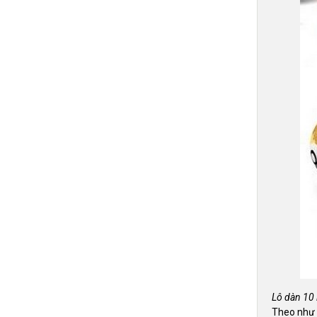
Lô dàn 10 
Theo như c