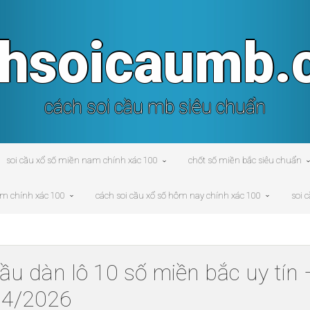
chsoicaumb.
cách soi cầu mb siêu chuẩn
soi cầu xổ số miền nam chính xác 100
chốt số miền bắc siêu chuẩn
am chính xác 100
cách soi cầu xổ số hôm nay chính xác 100
soi 
cầu dàn lô 10 số miền bắc uy tín
04/2026