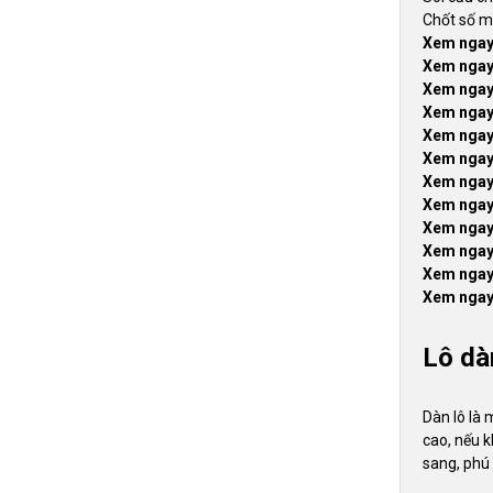
Chốt số m
Xem ngay 
Xem ngay 
Xem ngay 
Xem ngay 
Xem ngay 
Xem ngay 
Xem ngay 
Xem ngay 
Xem ngay 
Xem ngay 
Xem ngay 
Xem ngay 
Lô dà
Dàn lô là 
cao, nếu k
sang, phú