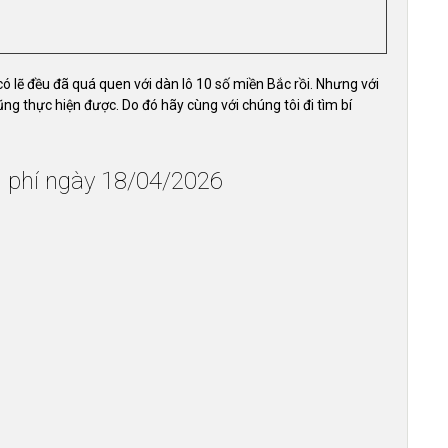
ó lẽ đều đã quá quen với dàn lô 10 số miền Bắc rồi. Nhưng với
ng thực hiện được. Do đó hãy cùng với chúng tôi đi tìm bí
n phí ngày 18/04/2026