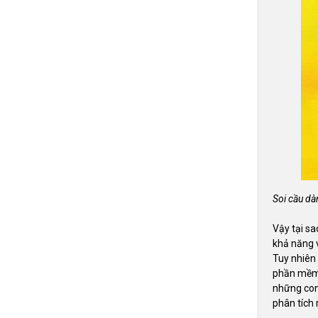
Soi cầu dàn
Vậy tại sa
khả năng v
Tuy nhiên 
phần mềm, 
những con
phân tích 