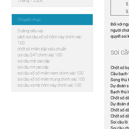
Tháng 1 2026
Chuyên mục
Đối với ng
người chơi
3 càng siêu vip
quyết soi
cách soi cầu xổ số hôm nay chính xác
100
chốt số miền bắc siêu chuẩn
soi c
soi cầu 247 chính xác 100
soi cầu mb cao cấp
soi cầu mt cao cấp
Chốt số b
soi cầu xổ số miền nam chính xác 100
Cầu bạch 
soi cầu xổ số miền trung chính xác 100
Song thủ 
soi cầu xsmb hôm nay chính xác 100
Dự đoán s
Bạch thủ 
Chốt số d
Dự đoán d
Chốt số d
Chốt số d
Soi cầu l
Soi cầu c