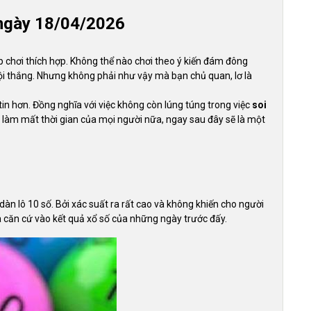
 ngày 18/04/2026
 chơi thích hợp. Không thể nào chơi theo ý kiến đám đông
ội thắng. Nhưng không phải như vậy mà bạn chủ quan, lơ là
tin hơn. Đồng nghĩa với việc không còn lúng túng trong việc
soi
 làm mất thời gian của mọi người nữa, ngay sau đây sẽ là một
àn lô 10 số. Bởi xác suất ra rất cao và không khiến cho người
à căn cứ vào kết quả xổ số của những ngày trước đấy.