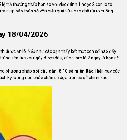
ệ trả thưởng thấp hơn so với việc đánh 1 hoặc 2 con lô tô.
Vừa giúp bảo toàn số vốn hiệu quả vừa hạn chế rủi ro xuống
gày 18/04/2026
h được ăn lô. Nếu như các bạn thấy kết một con số nào đấy
rúng liên tục vài ngày được đâu, cùng làm là 2 ngày là bạn sẽ
dụng phương pháp
soi cầu dàn lô 10 số miền Bắc
. Hiện nay các
tích kỹ lưỡng nên chắc chắn sẽ dựa trên cơ sở chính xác.