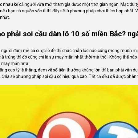
 nhau kể cả người vừa mới tham gia được một thời gian ngắn. Mặc dù tỷ l
nếu bạn có nguồn vốn ít thì đây sẽ là phương pháp chơi thích hợp nhất. 
nhất.
ao phải soi cầu dàn lô 10 số miền Bắc? n
à người đam mê cá cược lô đề thì chắc chắn lúc nào cũng mong muốn mìn
à trúng thì đó cũng chỉ là sự may mắn nhất thời mà thôi. Không thể nào t
n may mắn nữa.
âng cao tỷ lệ thắng, đem về số tiền thưởng khủng lớn thì bạn phải vận 
 chia sẻ phương pháp soi cầu có hiệu quả cao. Tất cả đều đã được phân 