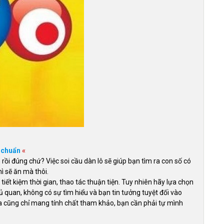
 chuẩn
«
h rồi đúng chứ? Việc soi cầu dàn lô sẽ giúp bạn tìm ra con số có
ì sẽ ăn mà thôi.
iết kiệm thời gian, thao tác thuận tiện. Tuy nhiên hãy lựa chọn
ủ quan, không có sự tìm hiểu và bạn tin tưởng tuyệt đối vào
a cũng chỉ mang tính chất tham khảo, bạn cần phải tự mình