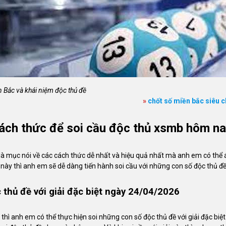
 Bắc và khái niệm độc thủ đề
»
chốt số miền bắc siêu 
ách thức để soi cầu độc thủ xsmb hôm n
 là mục nói về các cách thức dễ nhất và hiệu quả nhất mà anh em có thể
này thì anh em sẽ dễ dàng tiến hành soi cầu với những con số độc thủ đề
 thủ đề với giải đặc biệt ngày 24/04/2026
 thì anh em có thể thực hiện soi những con số độc thủ đề với giải đặc biệ