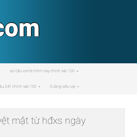
com
soi cầu xsmb hôm nay chính xác 100
cầu 247 chính xác 100
3 càng siêu vip
yệt mật từ hđxs ngày