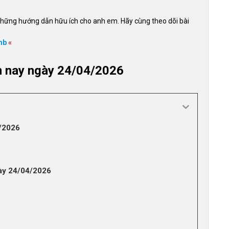
những hướng dẫn hữu ích cho anh em. Hãy cùng theo dõi bài
mb
«
ôm nay ngày 24/04/2026
4/2026
ày 24/04/2026