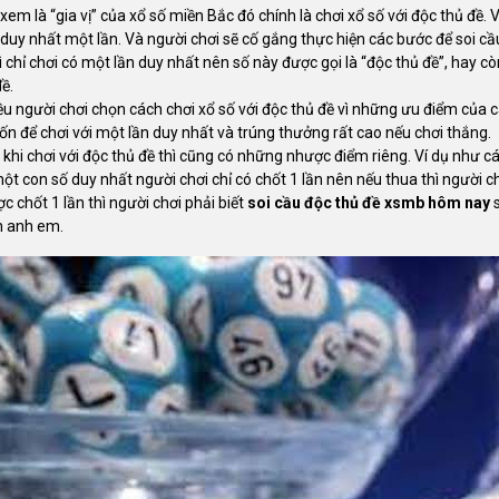
em là “gia vị” của xổ số miền Bắc đó chính là chơi xổ số với độc thủ đề. V
duy nhất một lần. Và người chơi sẽ cố gắng thực hiện các bước để soi cầ
Vì chỉ chơi có một lần duy nhất nên số này được gọi là “độc thủ đề”, hay 
đề.
ều người chơi chọn cách chơi xổ số với độc thủ đề vì những ưu điểm của c
ốn để chơi với một lần duy nhất và trúng thưởng rất cao nếu chơi thắng.
 khi chơi với độc thủ đề thì cũng có những nhược điểm riêng. Ví dụ như c
 một con số duy nhất người chơi chỉ có chốt 1 lần nên nếu thua thì người ch
c chốt 1 lần thì người chơi phải biết
soi cầu độc thủ đề xsmb hôm nay
ến anh em.