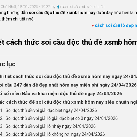
:
Chủ Nhật, 18/01/2026 - 19:32
by
cách soi cầu mb siêu chuẩn
hững hướng dẫn
soi cầu độc thủ đề xsmb hôm nay
dưới đây hứa hẹn là 
t thêm chi tiết nhé.
»
cách soi cầu lô đẹp 
iết cách thức soi cầu độc thủ đề xsmb h
c lục
hi tiết cách thức soi cầu độc thủ đề xsmb hôm nay ngày 24/0
oi cầu 247 dàn đề đẹp nhất hôm nay miễn phí ngày 24/04/2026
ổ số miền Bắc và khái niệm độc thủ đề ngày 24/04/2026
ác cách thức để soi cầu độc thủ xsmb hôm nay siêu chuẩn ng
Soi độc thủ đề với giải đặc biệt ngày 24/04/2026
Soi độc thủ đề với giải lô giải đặc biệt có 0 ngày 24/04/2026
Soi độc thủ đề với giải lô nháy ngày 24/04/2026
Soi độc thủ đề với giải lô không rơi ngày 24/04/2026