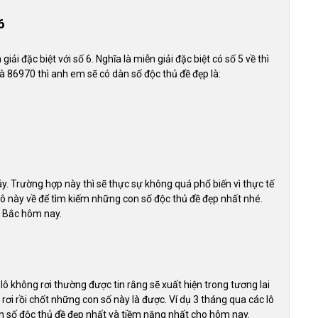
6
à giải đặc biệt với số 6. Nghĩa là miễn giải đặc biệt có số 5 về thì
là 86970 thì anh em sẽ có dàn số độc thủ đề đẹp là:
y. Trường hợp này thì sẽ thực sự không quá phổ biến vì thực tế
 lô này về để tìm kiếm những con số độc thủ đề đẹp nhất nhé.
n Bắc hôm nay.
lô không rơi thường được tin rằng sẽ xuất hiện trong tương lai
ơi rồi chốt những con số này là được. Ví dụ 3 tháng qua các lô
con số độc thủ đề đẹp nhất và tiềm năng nhất cho hôm nay.