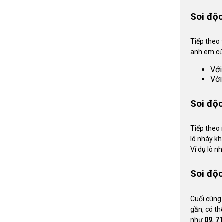
Soi độc
Tiếp theo
anh em cứ 
Với
Với
Soi độc
Tiếp theo 
lô nháy kh
Ví dụ lô n
Soi độc
Cuối cùng 
gần, có th
như
09
,
7