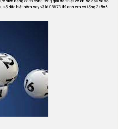
hực hiện bằng cách cộng tổng giải đặc biệt vớ chỉ số đầu và số
 dụ số đặc biệt hôm nay về là 08673 thì anh em có tổng 3+8=6