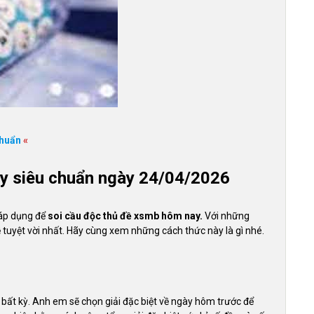
chuẩn
«
ay siêu chuẩn ngày 24/04/2026
 áp dụng để
soi cầu độc thủ đề xsmb hôm nay.
Với những
 tuyệt vời nhất. Hãy cùng xem những cách thức này là gì nhé.
t bất kỳ. Anh em sẽ chọn giải đặc biệt về ngày hôm trước để