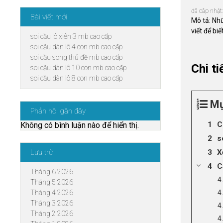
đã câp nhật
Bài viết mới
Mô tả: N
viết để biế
soi cầu lô xiên 3 mb cao cấp
soi cầu dàn lô 4 con mb cao cấp
soi cầu song thủ đề mb cao cấp
Chi t
soi cầu dàn lô 10 con mb cao cấp
soi cầu dàn lô 8 con mb cao cấp
Mụ
Phản hồi gần đây
C
Không có bình luận nào để hiển thị.
s
X
Lưu trữ
C
Tháng 6 2026
Tháng 5 2026
Tháng 4 2026
Tháng 3 2026
Tháng 2 2026