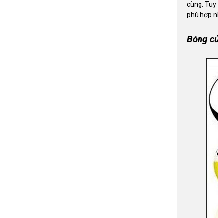
cùng. Tuy 
phù hợp n
Bóng củ