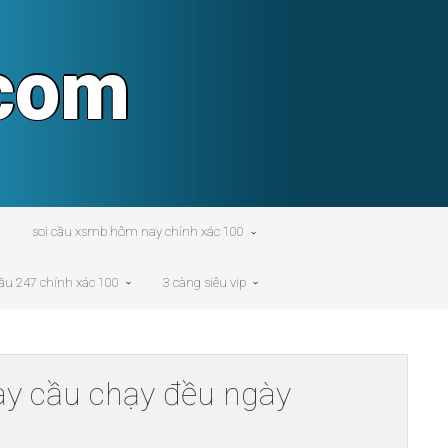
com
soi cầu xsmb hôm nay chính xác 100
cầu 247 chính xác 100
3 càng siêu vip
ay cầu chạy đều ngày