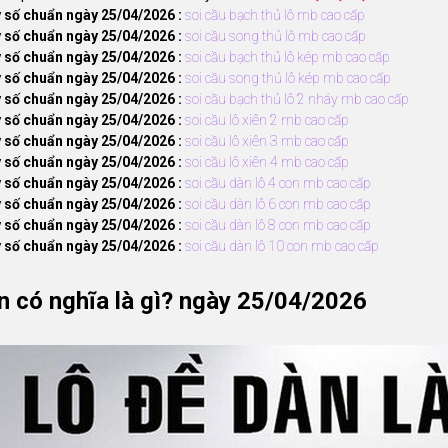
số chuẩn ngày 25/04/2026 :
soi cầu bạch thủ lô mb cao cấp
số chuẩn ngày 25/04/2026 :
soi cầu song thủ lô mb cao cấp
số chuẩn ngày 25/04/2026 :
soi cầu bạch thủ lô kép mb cao cấp
số chuẩn ngày 25/04/2026 :
soi cầu song thủ lô kép mb cao cấp
số chuẩn ngày 25/04/2026 :
soi cầu bạch thủ lô 2 nháy mb cao cấp
số chuẩn ngày 25/04/2026 :
soi cầu lô xiên 2 mb cao cấp
số chuẩn ngày 25/04/2026 :
soi cầu lô xiên 3 mb cao cấp
số chuẩn ngày 25/04/2026 :
soi cầu lô xiên 4 mb cao cấp
số chuẩn ngày 25/04/2026 :
soi cầu dàn lô 4 con mb cao cấp
số chuẩn ngày 25/04/2026 :
soi cầu dàn lô 6 con mb cao cấp
số chuẩn ngày 25/04/2026 :
soi cầu dàn lô 8 con mb cao cấp
số chuẩn ngày 25/04/2026 :
soi cầu dàn lô 10 con mb cao cấp
n có nghĩa là gì? ngày 25/04/2026