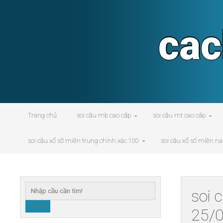
Skip
to
content
ca
Trang chủ
soi cầu mb cao cấp
soi cầu mt cao cấp
soi cầu xổ số miền trung chính xác 100
soi cầu xổ số miền n
soi 
Search
25/