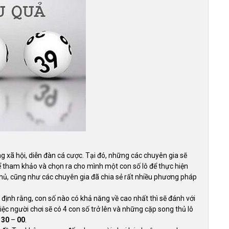
ng xã hội, diễn đàn cá cược. Tại đó, những các chuyên gia sẽ
ể tham khảo và chọn ra cho mình một con số lô để thực hiện
thủ, cũng như các chuyên gia đã chia sẻ rất nhiều phương pháp
 định rằng, con số nào có khả năng về cao nhất thì sẽ đánh với
ệc người chơi sẽ có 4 con số trở lên và những cặp song thủ lô
c
30
–
00
.