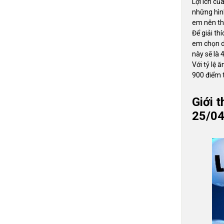
Lợi ích củ
những hình
em nên tha
Để giải th
em chọn dà
này sẽ là 
Với tỷ lệ 
900 điểm 
Giới 
25/0