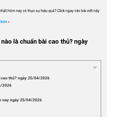
hất hôm nay có thực sự hiệu quả? Click ngay vào bài viết này
 kim
«
nào là chuẩn bài cao thủ? ngày
i cao thủ? ngày 25/04/2026
4/2026
m nay ngày 25/04/2026