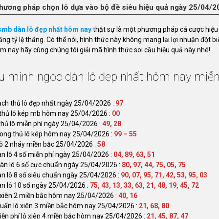
hương pháp chọn lô dựa vào bộ đề siêu hiệu quả ngày 25/04/2
smb dàn lô đẹp nhất hôm nay
thật sự là một phương pháp cá cược hiệu
tăng tỷ lệ thắng. Có thể nói, hình thức này không mang lại lợi nhuận đột b
ôm nay hãy cùng chúng tôi giải mã hình thức soi cầu hiệu quả này nhé!
ầu minh ngọc dàn lô đẹp nhất hôm nay miễ
ạch thủ lô đẹp nhất ngày 25/04/2026 :
97
thủ lô kép mb hôm nay 25/04/2026 :
00
thủ lô miễn phí ngày 25/04/2026 :
49, 28
ong thủ lô kép hôm nay 25/04/2026 :
99 – 55
lô 2 nháy miền bắc 25/04/2026 :
58
àn lô 4 số miễn phí ngày 25/04/2026 :
04, 89, 63, 51
àn lô 6 số cực chuẩn ngày 25/04/2026 :
80, 97, 44, 75, 05, 75
àn lô 8 số siêu chuẩn ngày 25/04/2026 :
90, 07, 95, 71, 42, 53, 95, 03
àn lô 10 số ngày 25/04/2026 :
75, 43, 13, 33, 63, 21, 48, 19, 45, 72
ô xiên 2 miền bắc hôm nay 25/04/2026 :
40, 16
huẩn lô xiên 3 miền bắc hôm nay 25/04/2026 :
21, 68, 80
iễn phí lô xiên 4 miền bắc hôm nay 25/04/2026 :
21, 45, 87, 47