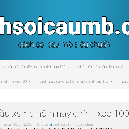
chsoicaumb.
cách soi cầu mb siêu chuẩn
soi cầu xổ số miền nam chính xác 100
chốt số miền bắc siêu chuẩn
am chính xác 100
cách soi cầu xổ số hôm nay chính xác 100
soi 
cầu xsmb hôm nay chính xác 10
:
Thứ Ba, 20/01/2026 - 19:16
by
cách soi cầu mb siêu chuẩn