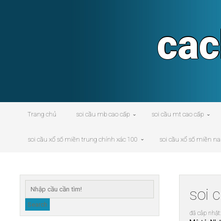
Skip
to
content
ca
Trang chủ
soi cầu mb cao cấp
soi cầu mt cao cấp
soi cầu xổ số miền trung chính xác 100
soi cầu xổ số miền n
soi 
Search
đã câp nhật