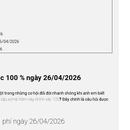
26
26/04/2026
26
ác 100 % ngày 26/04/2026
một trong những cơ hội đổi đời nhanh chóng khi anh em biết
i cầu xsmb hôm nay chính xác 100
?
Đây chính là câu hỏi được
n phí ngày 26/04/2026