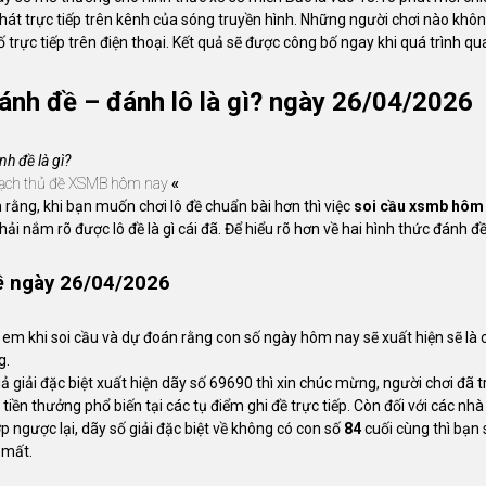
át trực tiếp trên kênh của sóng truyền hình. Những người chơi nào khô
số trực tiếp trên điện thoại. Kết quả sẽ được công bố ngay khi quá trình qu
ánh đề – đánh lô là gì? ngày 26/04/2026
nh đề là gì?
bạch thủ đề XSMB hôm nay
«
rằng, khi bạn muốn chơi lô đề chuẩn bài hơn thì việc
soi cầu xsmb hôm 
hải nắm rõ được lô đề là gì cái đã. Để hiểu rõ hơn về hai hình thức đánh đề 
ề
ngày 26/04/2026
 em khi soi cầu và dự đoán rằng con số ngày hôm nay sẽ xuất hiện sẽ là c
g.
ả giải đặc biệt xuất hiện dãy số 69690 thì xin chúc mừng, người chơi đã
 tiền thưởng phổ biến tại các tụ điểm ghi đề trực tiếp. Còn đối với các nhà
 ngược lại, dãy số giải đặc biệt về không có con số
84
cuối cùng thì bạn 
 mất.