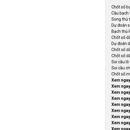
Chốt số b
Cầu bạch 
Song thủ 
Dự đoán s
Bạch thủ 
Chốt số d
Dự đoán d
Chốt số d
Chốt số d
Soi cầu l
Soi cầu c
Chốt số m
Xem ngay 
Xem ngay 
Xem ngay 
Xem ngay 
Xem ngay 
Xem ngay 
Xem ngay 
Xem ngay 
Xem ngay 