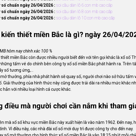
số chuẩn ngày 26/04/2026 :
soi cầu dàn lô 6 con mb cao cấp
số chuẩn ngày 26/04/2026 :
soi cầu dàn lô 8 con mb cao cấp
số chuẩn ngày 26/04/2026 :
soi cầu dàn lô 10 con mb cao cấp
 kiến thiết miền Bắc là gì? ngày 26/04/20
SMB hôm nay chính xác 100 %
 thiết miền Bắc còn được nhiều người biết đến với tên gọi khác là xổ số T
hững tấm vé do chính bên công ty xổ số miền Bắc phát hành ra. Trên tấm
ãy số tương ứng,…
 mở thưởng, phía nhà phát hành sẽ quay số, người chơi nào sở hữu tấm v
ố. Giải thưởng của hình thức này cũng được trải dài ra nhiều mức khác nhau
ác hẳn với nhiều loại hình cá cược khác.
 điều mà người chơi cần nắm khi tham gi
iên mà xổ số khu vực miền Bắc này xuất hiện là vào năm 1962. Đến nay, 
tình. Vì điều này, các nhà đài xổ số mới duy trì được công ty cho đến nay.
y số mở thưởng cho hình thức xổ số miền Bắc là vào 18:15 phút mỗi chiều