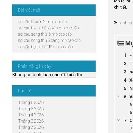
Mô tả: Nhữ
chi tiết.
Bài viết mới
soi cầu lô xiên 2 mb cao cấp
»
cách s
soi cầu bạch thủ lô kép mb cao cấp
soi cầu song thủ lô mb cao cấp
soi cầu song thủ 3 càng mb cao cấp
Mụ
soi cầu bạch thủ đề mb cao cấp
»
T
Phản hồi gần đây
s
Không có bình luận nào để hiển thị.
X
N
Lưu trữ
V
Tháng 6 2026
Tháng 5 2026
Tháng 4 2026
C
Tháng 3 2026
Tháng 2 2026