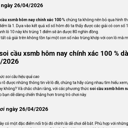
ngày 26/04/2026
 cầu xsmb hôm nay chính xác 100
% chúng ta không nên bỏ qua hình thứ
điểm là 1. Dựa vào kết quả xổ số hôm đó ta thấy được các giải có con số 
ánh lô 10 này khi trúng 1 điểm sẽ ăn được 80 nghìn đồng.
tất cả giải trên không tồn tại một con số nào trùng khớp với con lô mà 
soi cầu xsmb hôm nay chính xác 100 % dà
4/2026
hức soi cầu hiệu quả cao
u rõ được những thông tin về lô đề, chúng ta hãy cùng nhau tìm hiểu xem, 
y không? Và chắc chắn rằng, với các phương thức
soi cầu xsmb hôm na
p bạn dễ dàng chiến thắng hơn trong trò chơi này.
ơi
ngày 26/04/2026
ày có một đặc điểm nổi trội đó chính là dễ chơi dễ bắt. Phù hợp với nhữ