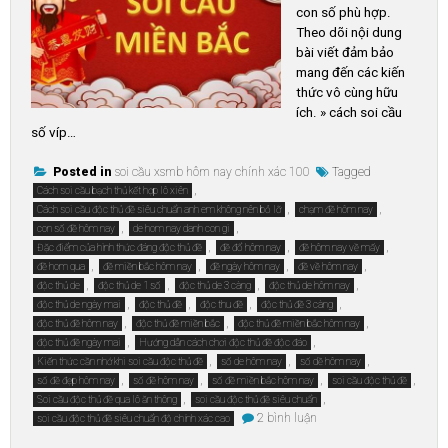
con số phù hợp.
Theo dõi nội dung
bài viết đảm bảo
mang đến các kiến
thức vô cùng hữu
ích. » cách soi cầu
số víp…
Posted in
soi cầu xsmb hôm nay chính xác 100
Tagged
,
Cách soi cầu bạch thủ kết hợp lô xiên
,
,
Cách soi cầu độc thủ đề siêu chuẩn anh em không nên bỏ lỡ
chạm đề hôm nay
,
,
con số đề hôm nay
de hom nay danh con gi
,
,
,
Đặc điểm của hình thức đáng độc thủ đề
đề đổ hôm nay
đề hôm nay về mấy
,
,
,
,
đề hom qua
đề miền bắc hôm nay
đề ngày hôm nay
đề về hôm nay
,
,
,
,
độc thủ de
độc thủ de 1 số
độc thủ de 3 càng
độc thủ de hôm nay
,
,
,
,
độc thủ de ngày mai
độc thủ đề
độc thu đề
độc thủ đề 3 càng
,
,
,
độc thủ đề hôm nay
độc thủ đề miền bắc
độc thủ đề miền bắc hôm nay
,
,
độc thủ đề ngày mai
Hướng dẫn cách chơi độc thủ đề độc đáo
,
,
,
Kiến thức cần nhớ khi soi cầu độc thủ đề
số de hôm nay
số dề hôm nay
,
,
,
,
số đề đẹp hôm nay
số đề hôm nay
số đề miền bắc hôm nay
soi cầu độc thủ đề
,
,
Soi cầu độc thủ đề qua lô ăn thông
soi cầu độc thủ đề siêu chuẩn
ở
2 bình luận
soi cầu độc thủ đề siêu chuẩn độ chính xác cao
soi
cầu