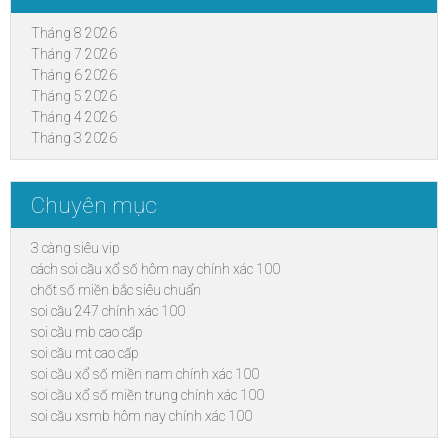
Tháng 8 2026
Tháng 7 2026
Tháng 6 2026
Tháng 5 2026
Tháng 4 2026
Tháng 3 2026
Chuyên mục
3 càng siêu vip
cách soi cầu xổ số hôm nay chính xác 100
chốt số miền bắc siêu chuẩn
soi cầu 247 chính xác 100
soi cầu mb cao cấp
soi cầu mt cao cấp
soi cầu xổ số miền nam chính xác 100
soi cầu xổ số miền trung chính xác 100
soi cầu xsmb hôm nay chính xác 100