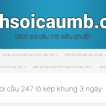
chsoicaumb.
cách soi cầu mb siêu chuẩn
soi cầu xổ số miền nam chính xác 100
chốt số miền bắc siêu chuẩn
am chính xác 100
cách soi cầu xổ số hôm nay chính xác 100
soi 
oi cầu 247 lô kép khung 3 ngày