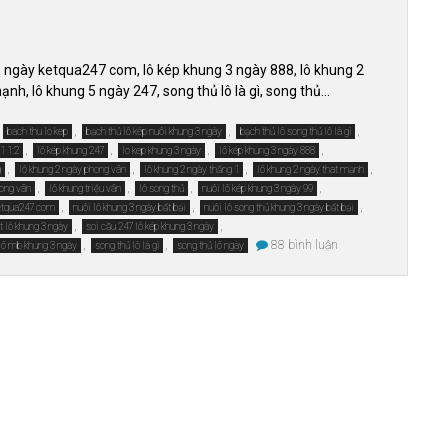
5 ngày ketqua247 com, lô kép khung 3 ngày 888, lô khung 2
nh, lô khung 5 ngày 247, song thủ lô là gì, song thủ…
d
,
,
,
bach thu lo kep
bạch thủ lô kép nuôi khung 3 ngày
bạch thủ lô song thủ lô là gì
,
,
,
,
1 1:2
lô kép khung 247
lo kep khung 3 ngày
lô kép khung 3 ngày 888
,
,
,
,
g
lô khung 2 ngày phong vân
lô khung 2 ngày thắng 1
lô khung 2 ngày that mạnh
,
,
,
,
hong vân
lô khung triệu vân
lô song thủ
nuôi lô kép khung 3 ngày 99
,
,
,
ketqua247 com
nuôi lô khung 3 ngày bất bại
nuôi lô song thủ khung 3 ngày bất bại
,
,
 lô khung 3 ngày
soi cầu 247 lô kép khung 3 ngày
ở
,
,
88 bình luận
 lô mb khung 3 ngày
song thủ lô là gì
song thủ lô ngày
soi
cầu
song
thủ
lô
kép
mb
cao
cấp