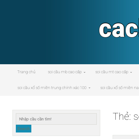
Skip
to
content
ca
Trang chủ
soi cầu mb cao cấp
soi cầu mt cao cấp
soi cầu xổ số miền trung chính xác 100
soi cầu xổ số miền n
Thẻ:
s
Search