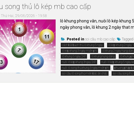
ầu song thủ lô kép mb cao cấp
:
Thứ Hai, 29/06/2026 - 19:58
lô khung phong vân, nuôi lô kép khung 
ngày phong vân, lô khung 2 ngày that mạ
Posted in
soi cầu mb cao cấp
Tagge
,
cách bắt bạch thủ lô khung 5 ngày
lô kép khung 2 ngày 1
,
lô kép khung 3 ngày miễn phí
lô khung 2 ngày hùng dũn
,
,
lô khung 5 ngày 247
lô khung hùng dũng
lô khung p
,
nuôi lô kép khung 3ngay 247
nuôi lô kép khung 5 ngày 
,
nuôi lô song thủ khung 3 ngày miễn phí
phương pháp bắt
,
soi cầu lô song thủ miền bắc ăn chắc
soi cầu song thủ