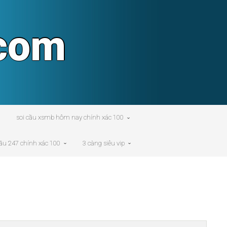
com
soi cầu xsmb hôm nay chính xác 100
cầu 247 chính xác 100
3 càng siêu vip