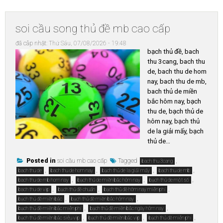
dàn
đề
8
con
soi cầu song thủ đề mb cao cấp
mb
cao
đã câp nhật:
Thứ Sáu, 07/08/2026 - 19:48
cấp
bạch thủ đề, bach
thu 3cang, bach thu
de, bach thu de hom
nay, bach thu de mb,
bach thủ de miền
bắc hôm nay, bạch
thu de, bạch thủ de
hôm nay, bạch thủ
de la giải mấy, bạch
thủ de…
Posted in
soi cầu mb cao cấp
Tagged
,
bach thu 3cang
,
,
,
,
bach thu de
bach thu de hom nay
bạch thủ de la giải mấy
bach thu de mb
,
,
,
bach thu de mb hom nay
bạch thủ de miền bắc hôm nay
bạch thủ de một số
,
,
,
bach thu de vip
bạch thủ đề chuẩn
bạch thủ đề hôm nay miễn phí
,
,
bạch thủ đề miền bắc
bạch thủ đề miền bắc hôm nay
,
,
bạch thủ đề miền bắc miễn phí
bạch thủ đề miền bắc ngày hôm nay
,
,
,
bạch thủ đề miền bắc siêu vip
bạch thủ đề miền bắc vip
bạch thủ đề miễn phí