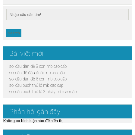
cầu
bạch
thủ
đề
xsmb
hôm
nay
nhanh
Search
tay
chốt
số
Bài viết mới
soi cầu dàn đề 8 con mb cao cấp
soi cầu đề đầu đuôi mb cao cấp
soi cầu dàn đề 6 con mb cao cấp
soi cầu bạch thủ lô mb cao cấp
soi cầu bạch thủ lô 2 nháy mb cao cấp
Phản hồi gần đây
Không có bình luận nào để hiển thị.