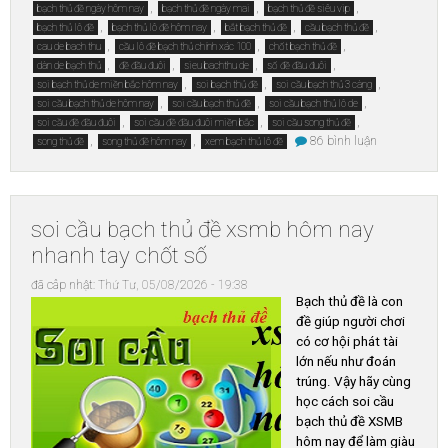
,
,
,
bạch thủ đề ngày hôm nay
bạch thủ đề ngày mai
bạch thủ đề siêu vip
,
,
,
,
bạch thủ lô đề
bạch thủ lô đề hôm nay
bắt bạch thủ đề
cầu bạch thủ đề
,
,
,
cau de bach thu
cầu lô đề bạch thủ chính xác 100
chốt bạch thủ đề
,
,
,
,
dàn de bạch thủ
đề đầu đuôi
sieu bachthu de
số đề đầu đuôi
,
,
,
soi bạch thủ de miền bắc hôm nay
soi bạch thủ đề
soi cầu bạch thủ 3 càng
,
,
,
soi cầu bạch thủ de hôm nay
soi cầu bạch thủ đề
soi cầu bạch thủ lô de
,
,
,
soi cầu đề đầu đuôi
soi cầu đề đầu đuôi miền bắc
soi cầu song thủ đề
ở
,
,
86 bình luận
song thủ đề
song thủ đề hôm nay
xem bạch thủ lô đề
soi
cầu
song
thủ
đề
mb
soi cầu bạch thủ đề xsmb hôm nay
cao
nhanh tay chốt số
cấp
đã câp nhật:
Thứ Tư, 05/08/2026 - 19:38
Bạch thủ đề là con
đề giúp người chơi
có cơ hội phát tài
lớn nếu như đoán
trúng. Vậy hãy cùng
học cách soi cầu
bạch thủ đề XSMB
hôm nay để làm giàu