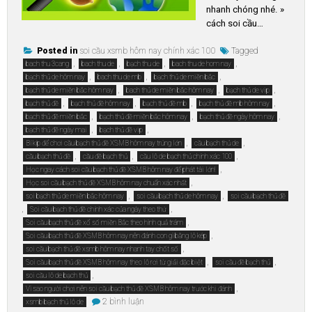
nhanh chóng nhé. »
cách soi cầu…
Posted in
soi cầu xsmb hôm nay chính xác 100
Tagged
,
,
,
,
bach thu 3cang
bach thu de
bạch thu de
bach thu de hom nay
,
,
,
bạch thủ de hôm nay
bach thu de mb
bạch thủ de miền bắc
,
,
,
bạch thủ de miền bắc hôm nay
bach thủ de miền bắc hôm nay
bạch thủ de vip
,
,
,
,
bạch thủ đề
bạch thủ đề hôm nay
bạch thủ đề mb
bạch thủ đề mb hôm nay
,
,
,
bạch thủ đề miền bắc
bạch thủ đề miền bắc hôm nay
bạch thủ đề ngày hôm nay
,
,
bạch thủ đề ngày mai
bạch thủ đề vip
,
,
Bí kíp để chơi cầu bạch thủ đề XSMB hôm nay trúng lớn
cầu bạch thủ de
,
,
,
cầu bạch thủ đề
cầu đề bạch thủ
cầu lô de bạch thủ chính xác 100
,
Học ngay cách soi cầu bạch thủ đề XSMB hôm nay để phát tài lớn!
,
Học soi cầu bạch thủ đề XSMB hôm nay chuẩn xác nhất
,
,
soi bạch thủ de miền bắc hôm nay
soi cầu bạch thủ de hôm nay
soi cầu bạch thủ đề
,
,
Soi cầu bạch thủ đề chính xác của ngày theo thứ
,
Soi cầu bạch thủ đề xổ số miền Bắc theo hình quả trám
,
Soi cầu bạch thủ đề XSMB hôm nay nên đánh con gì bằng lô kép
,
soi cầu bạch thủ đề xsmb hôm nay nhanh tay chốt số
,
,
Soi cầu bạch thủ đề XSMB hôm nay theo lô rơi từ giải đặc biệt
soi cầu đề bạch thủ
,
soi cầu lô de bạch thủ
,
Vì sao người chơi nên soi cầu bạch thủ đề XSMB hôm nay trước khi đánh
ở
2 bình luận
xsmb bạch thủ lô de
soi