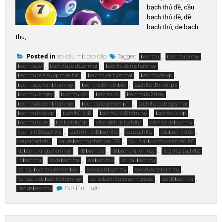
bạch thủ đề, cầu
bạch thủ đề, đề
bạch thủ, de bach
thu,…
Posted in
soi cầu mb cao cấp
Tagged
,
,
bach thu
bach thu 2 nhay
,
,
,
bach thu de
bach thu de chuan nhat
bach thu de mb hom nay
,
,
,
bach thu de sieu vip mien bac
bach thu de tuyet mat
bach thu de vip
,
,
,
bach thu de xsmb hom nay
bạch thủ đề miền bắc
bạch thủ đề miễn phí
,
,
,
,
bạch thủ đề ngày
bạch thủ đẹp
bach thu lo
bach thu lo 2 nhay
,
,
,
bach thu lo de mb hom nay
bach thu lo de mien phi
bach thu lo de ngay mai
,
,
,
,
bach thu lo de vip
bạch thủ lô đề
bạch thủ lô đề hôm nay
bach thu lo vip
,
,
,
,
bach thu so de
bắt bạch thủ đề
cách đánh đề bạch thủ
cách soi đề bạch thủ
,
,
,
,
cách tính đề bạch thủ
cách tính lô đề bạch thủ
cau bach thu
cầu bạch thủ đề
,
,
,
cau de bach thu
cau de bach thu chinh xac 100
cầu lô đề bạch thủ chính xác 100
,
,
,
,
de bach thu ngay hom nay
đề bạch thủ
đề bạch thủ hôm nay
lo 2 nháy bạch thủ
,
,
,
,
lo bach thu
so de bach thu
soi bach thu
soi cau bach thu
,
,
,
soi cầu bạch thủ đề miền bắc
soi cầu đề bạch thủ
soi cau lo de bach thu
,
,
,
soi cau lo de bach thu hom nay
soi de bach thu xo so mien bac
soi đề bạch thủ
ở
190 bình luận
tinh de bach thu
soi
cầu
song
thủ
lô