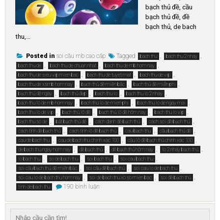
bạch thủ đề, cầu
bạch thủ đề, đề
bạch thủ, de bach
thu,…
Posted in
soi cầu mb cao cấp
Tagged
,
,
bach thu
bach thu 2 nhay
,
,
,
bach thu de
bach thu de chuan nhat
bach thu de mb hom nay
,
,
,
bach thu de sieu vip mien bac
bach thu de tuyet mat
bach thu de vip
,
,
,
bach thu de xsmb hom nay
bạch thủ đề miền bắc
bạch thủ đề miễn phí
,
,
,
,
bạch thủ đề ngày
bạch thủ đẹp
bach thu lo
bach thu lo 2 nhay
,
,
,
bach thu lo de mb hom nay
bach thu lo de mien phi
bach thu lo de ngay mai
,
,
,
,
bach thu lo de vip
bạch thủ lô đề
bạch thủ lô đề hôm nay
bach thu lo vip
,
,
,
,
bach thu so de
bắt bạch thủ đề
cách đánh đề bạch thủ
cách soi đề bạch thủ
,
,
,
,
cách tính đề bạch thủ
cách tính lô đề bạch thủ
cau bach thu
cầu bạch thủ đề
,
,
,
cau de bach thu
cau de bach thu chinh xac 100
cầu lô đề bạch thủ chính xác 100
,
,
,
,
de bach thu ngay hom nay
đề bạch thủ
đề bạch thủ hôm nay
lo 2 nháy bạch thủ
,
,
,
,
lo bach thu
so de bach thu
soi bach thu
soi cau bach thu
,
,
,
soi cầu bạch thủ đề miền bắc
soi cầu đề bạch thủ
soi cau lo de bach thu
,
,
,
soi cau lo de bach thu hom nay
soi de bach thu xo so mien bac
soi đề bạch thủ
ở
190 bình luận
tinh de bach thu
soi
cầu
song
thủ
lô