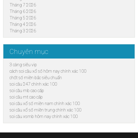
Tháng 7 2026
Tháng 6 2026
Tháng 5 2026
Tháng 4 2026
Tháng 3 2026
Chuyên mục
3 càng siêu vip
cách soi cầu xổ số hôm nay chính xác 100
chốt số miền bắc siêu chuẩn
soi cầu 247 chính xác 100
soi cầu mb cao cấp
soi cầu mt cao cấp
soi cầu xổ số miền nam chính xác 100
soi cầu xổ số miền trung chính xác 100
soi cầu xsmb hôm nay chính xác 100