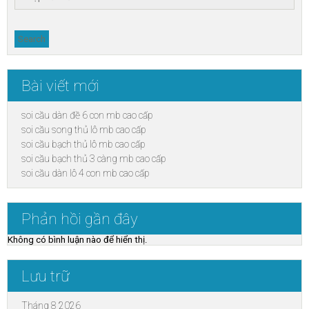
mb
cao
cấp
Search
Bài viết mới
soi cầu dàn đề 6 con mb cao cấp
soi cầu song thủ lô mb cao cấp
soi cầu bạch thủ lô mb cao cấp
soi cầu bạch thủ 3 càng mb cao cấp
soi cầu dàn lô 4 con mb cao cấp
Phản hồi gần đây
Không có bình luận nào để hiển thị.
Lưu trữ
Tháng 8 2026