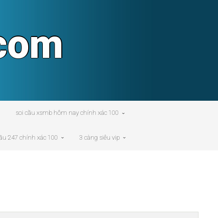
com
soi cầu xsmb hôm nay chính xác 100
cầu 247 chính xác 100
3 càng siêu vip