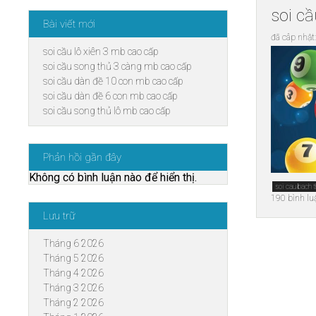
soi c
Bài viết mới
đã câp nhật
soi cầu lô xiên 3 mb cao cấp
soi cầu song thủ 3 càng mb cao cấp
soi cầu dàn đề 10 con mb cao cấp
soi cầu dàn đề 6 con mb cao cấp
soi cầu song thủ lô mb cao cấp
Phản hồi gần đây
Không có bình luận nào để hiển thị.
soi cau bach 
190 bình lu
Lưu trữ
Tháng 6 2026
Tháng 5 2026
Tháng 4 2026
Tháng 3 2026
Tháng 2 2026