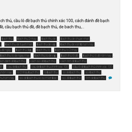
ch thủ, cầu lô đề bạch thủ chính xác 100, cách đánh đề bạch
đề, cầu bạch thủ đề, đề bạch thủ, de bach thu,…
d
,
,
,
,
bach thu
bach thu 2 nhay
bach thu de
bach thu de chuan nhat
,
,
,
,
c
bach thu de tuyet mat
bach thu de vip
bach thu de xsmb hom nay
,
,
,
,
ủ đề ngày
bạch thủ đẹp
bach thu lo
bach thu lo 2 nhay
,
,
,
,
bach thu lo de ngay mai
bach thu lo de vip
bạch thủ lô đề
bạch thủ lô đề hôm nay
,
,
,
ách đánh đề bạch thủ
cách soi đề bạch thủ
cách tính đề bạch thủ
,
,
,
đề
cau de bach thu
cau de bach thu chinh xac 100
cầu lô đề bạch thủ chính xác 100
,
,
,
,
,
ủ hôm nay
lo 2 nháy bạch thủ
lo bach thu
so de bach thu
soi bach thu
,
,
,
 thu hom nay
soi de bach thu xo so mien bac
soi đề bạch thủ
tinh de bach thu