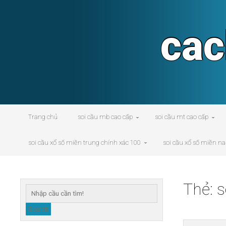
Skip
to
content
ca
Trang chủ
soi cầu mb cao cấp
soi cầu mt cao cấp
soi cầu xổ số miền trung chính xác 100
soi cầu xổ số miền n
Thẻ:
s
Search