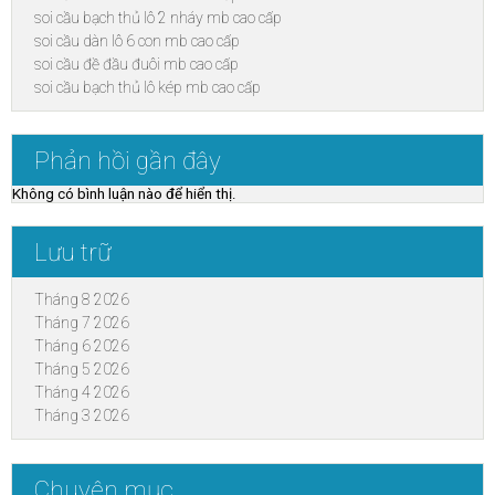
soi cầu bạch thủ lô 2 nháy mb cao cấp
soi cầu dàn lô 6 con mb cao cấp
soi cầu đề đầu đuôi mb cao cấp
soi cầu bạch thủ lô kép mb cao cấp
Phản hồi gần đây
Không có bình luận nào để hiển thị.
Lưu trữ
Tháng 8 2026
Tháng 7 2026
Tháng 6 2026
Tháng 5 2026
Tháng 4 2026
Tháng 3 2026
Chuyên mục