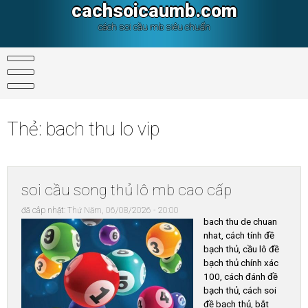
Skip
cachsoicaumb.com
to
content
cách soi cầu mb siêu chuẩn
Thẻ:
bach thu lo vip
soi cầu song thủ lô mb cao cấp
đã câp nhật:
Thứ Năm, 06/08/2026 - 20:00
bach thu de chuan
nhat, cách tính đề
bạch thủ, cầu lô đề
bạch thủ chính xác
100, cách đánh đề
bạch thủ, cách soi
đề bạch thủ, bắt